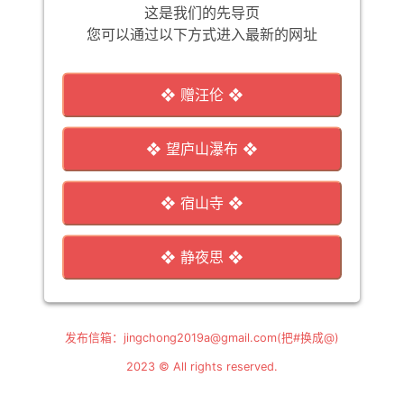
这是我们的先导页
您可以通过以下方式进入最新的网址
❖ 赠汪伦 ❖
❖ 望庐山瀑布 ❖
❖ 宿山寺 ❖
❖ 静夜思 ❖
发布信箱：
jingchong2019a@gmail.com
(把#换成@)
2023 © All rights reserved.